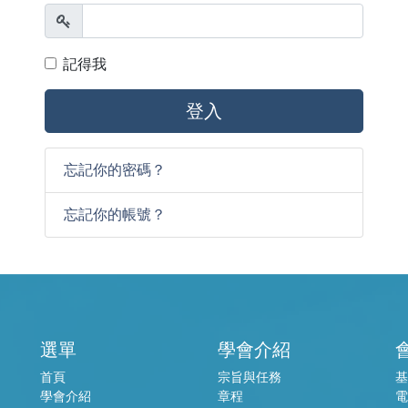
顯示
記得我
登入
忘記你的密碼？
忘記你的帳號？
選單
學會介紹
首頁
宗旨與任務
基
學會介紹
章程
電